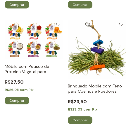
1
/
7
1
/
2
Móbile com Petisco de
Proteína Vegetal para
Roedores e Coelhos - Little
R$27,50
Dreams
Brinquedo Mobile com Feno
R$26,95
com
Pix
para Coelhos e Roedores
Little Dreams
Comprar
R$23,50
R$23,03
com
Pix