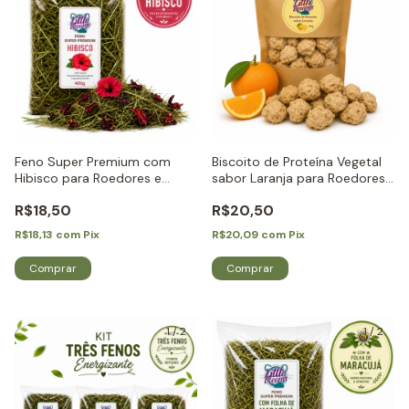
Feno Super Premium com
Biscoito de Proteína Vegetal
Hibisco para Roedores e
sabor Laranja para Roedores
Coelhos - Little Dreams
e Coelhos - Little Dreams
R$18,50
R$20,50
R$18,13
com
Pix
R$20,09
com
Pix
1
/
2
1
/
2