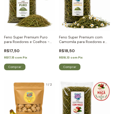
Feno Super Premium Puro
Feno Super Premium com
para Roedores e Coelhos -
Camomila para Roedores e
Little Dreams
Coelhos - Little Dreams
R$17,50
R$18,50
R$17,15
com
Pix
R$18,13
com
Pix
1
/
2
1
/
3