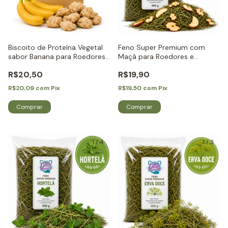
Biscoito de Proteína Vegetal
Feno Super Premium com
sabor Banana para Roedores
Maçã para Roedores e
e Coelhos - Little Dreams
Coelhos - Little Dreams
R$20,50
R$19,90
R$20,09
com
Pix
R$19,50
com
Pix
1
/
4
1
/
3