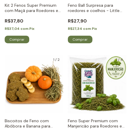
Kit 2 Fenos Super Premium
Feno Ball Surpresa para
com Maçã para Roedores e
roedores e coelhos - Little
Coelhos - Little Dreams
Dreams
R$37,80
R$27,90
R$37,04
com
Pix
R$27,34
com
Pix
1
/
2
1
/
4
Biscoitos de Feno com
Feno Super Premium com
Abóbora e Banana para
Manjericão para Roedores e