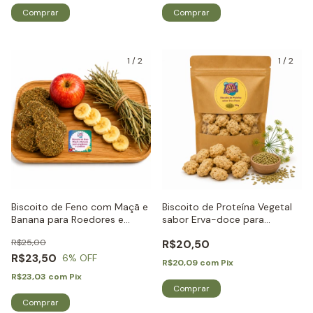
1
/
2
1
/
2
Biscoito de Feno com Maçã e
Biscoito de Proteína Vegetal
Banana para Roedores e
sabor Erva-doce para
Coelhos - Little Dreams
Roedores e Coelhos - Little
R$25,00
R$20,50
Dreams
R$23,50
6
% OFF
R$20,09
com
Pix
R$23,03
com
Pix