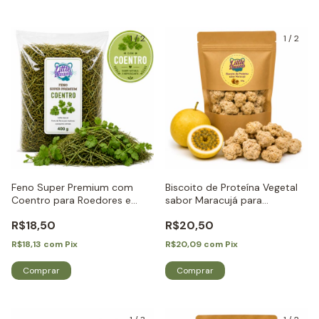
1
/
2
1
/
2
Feno Super Premium com
Biscoito de Proteína Vegetal
Coentro para Roedores e
sabor Maracujá para
Coelhos - Little Dreams
Roedores e Coelhos - Little
R$18,50
R$20,50
Dreams
R$18,13
com
Pix
R$20,09
com
Pix