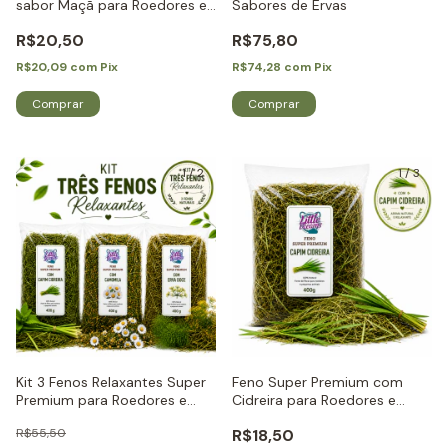
sabor Maçã para Roedores e
Sabores de Ervas
Coelhos - Little Dreams
R$20,50
R$75,80
R$20,09
com
Pix
R$74,28
com
Pix
1
/
2
1
/
3
Kit 3 Fenos Relaxantes Super
Feno Super Premium com
Premium para Roedores e
Cidreira para Roedores e
Coelhos - Little Dreams
Coelhos - Little Dreams
R$55,50
R$18,50