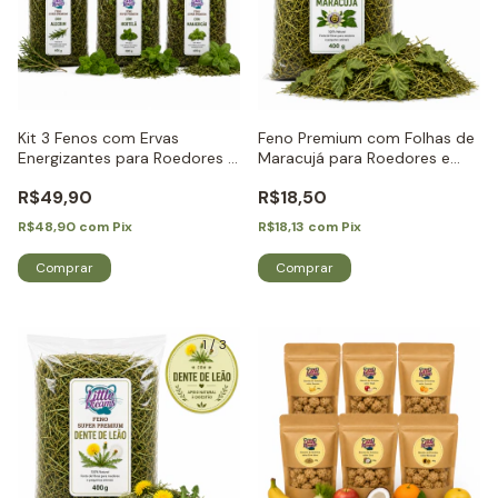
Kit 3 Fenos com Ervas
Feno Premium com Folhas de
Energizantes para Roedores e
Maracujá para Roedores e
Coelhos -Little Dreams
Coelhos - Little Dreams
R$49,90
R$18,50
R$48,90
com
Pix
R$18,13
com
Pix
1
/
3