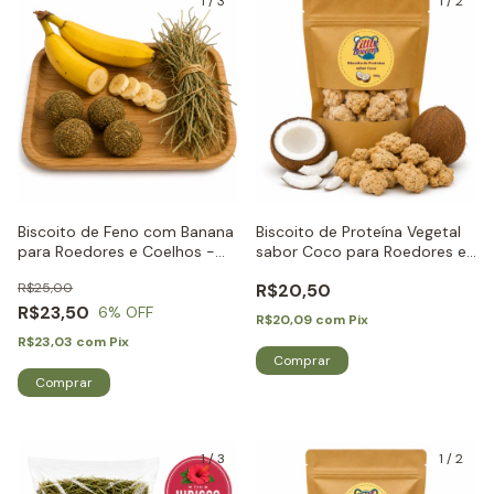
1
/
3
1
/
2
Biscoito de Feno com Banana
Biscoito de Proteína Vegetal
para Roedores e Coelhos -
sabor Coco para Roedores e
Little Dreams
Coelhos - Little Dreams
R$25,00
R$20,50
R$23,50
6
% OFF
R$20,09
com
Pix
R$23,03
com
Pix
1
/
3
1
/
2