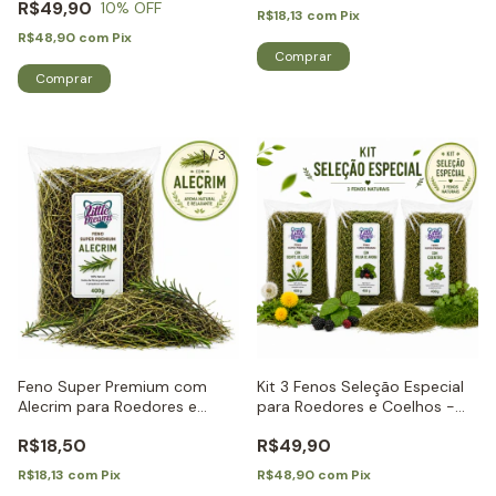
R$49,90
10
% OFF
R$18,13
com
Pix
R$48,90
com
Pix
1
/
3
Feno Super Premium com
Kit 3 Fenos Seleção Especial
Alecrim para Roedores e
para Roedores e Coelhos -
Coelhos - Little Dreams
Little Dreams
R$18,50
R$49,90
R$18,13
com
Pix
R$48,90
com
Pix