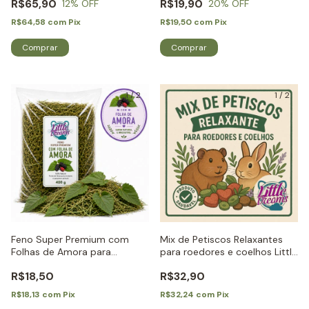
R$65,90
R$19,90
12
% OFF
20
% OFF
R$64,58
com
Pix
R$19,50
com
Pix
1
/
2
1
/
2
Feno Super Premium com
Mix de Petiscos Relaxantes
Folhas de Amora para
para roedores e coelhos Little
Roedores e Coelhos - Little
Dreams
R$18,50
R$32,90
Dreams
R$18,13
com
Pix
R$32,24
com
Pix