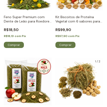
Feno Super Premium com
Kit Biscoitos de Proteína
Dente de Leão para Roedores
Vegetal com 6 sabores para
e Coelhos - Little Dreams
Roedores e Coelhos - Little
R$18,50
R$99,90
Dreams
R$18,13
com
Pix
R$97,90
com
Pix
1
/
2
1
/
2