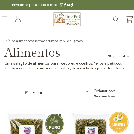
Enviamos para todo o Brasil
Início
>
Alimentos
>
breadcrumbs.mix-de-graos
Alimentos
38 produtos
Uma seleção de alimentos para roedores e coelhos. Fenos e petiscos
saudáveis, ricos em nutrientes e sabor, desenvolvidos por veterinários.
Ordenar por:
Filtrar
Mais vendidos
1
/
3
1
/
3