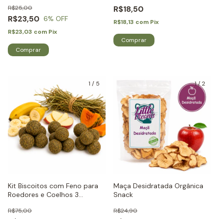
Roedores e Coelhos - Little
Coelhos - Little Dreams
R$25,00
R$18,50
Dreams
R$23,50
6
% OFF
R$18,13
com
Pix
R$23,03
com
Pix
1
/
5
1
/
2
Kit Biscoitos com Feno para
Maça Desidratada Orgânica
Roedores e Coelhos 3
Snack
sabores -Little Dreams
R$75,00
R$24,90