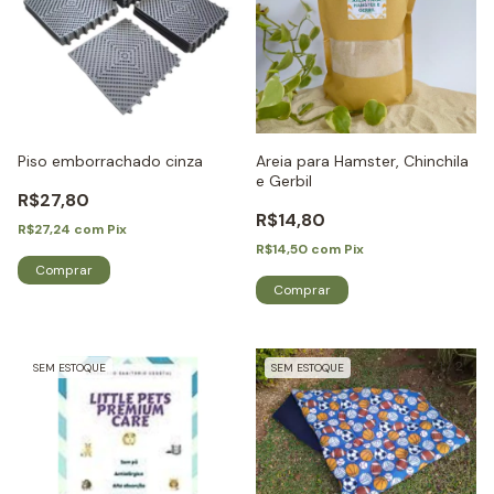
Piso emborrachado cinza
Areia para Hamster, Chinchila
e Gerbil
R$27,80
R$14,80
R$27,24
com
Pix
R$14,50
com
Pix
1
/
2
SEM ESTOQUE
SEM ESTOQUE