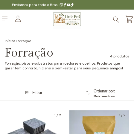
Enviamos para todo o Brasil
Início
>
Forração
Forração
4 produtos
Forração, pisos e substratos para roedores e coelhos. Produtos que
garantem conforto, higiene e bem-estar para seus pequenos amigos!
Ordenar por:
Filtrar
Mais vendidos
1
/
2
1
/
2