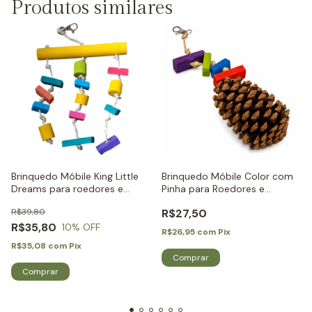
Produtos similares
Brinquedo Móbile King Little
Brinquedo Móbile Color com
Dreams para roedores e
Pinha para Roedores e
coelhos
Coelhos Little Dreams
R$39,80
R$27,50
R$35,80
10
% OFF
R$26,95
com
Pix
R$35,08
com
Pix