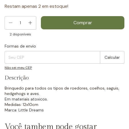
Restam apenas
2
em estoque!
2
disponíveis
Formas de envio
Entregas para o CEP:
Mudar CEP
Calcular
Não sei meu CEP
Descrição
Brinquedo para todos os tipos de roedores, coelhos, saguis,
hedgehogs e aves.
Em materiais atoxicos.
Medidas: 12x10cm
Marca: Little Dreams
Você tambem pode gostar