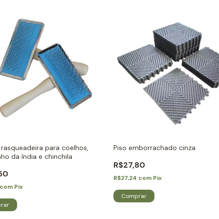
rasqueadeira para coelhos,
Piso emborrachado cinza
ho da índia e chinchila
R$27,80
50
R$27,24
com
Pix
com
Pix