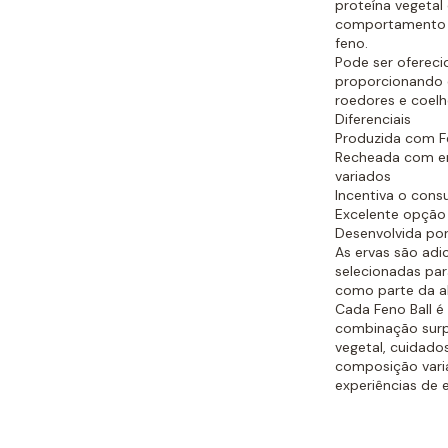
proteína vegetal
comportamento n
feno.
Pode ser ofereci
proporcionando 
roedores e coelh
Diferenciais
Produzida com F
Recheada com erv
variados
Incentiva o cons
Excelente opção
Desenvolvida por
As ervas são ad
selecionadas pa
como parte da a
Cada Feno Ball é
combinação surpr
vegetal, cuidado
composição varia
experiências de 