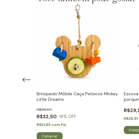
Brinquedo Móbile Caça Petiscos Mickey
Escova 
Little Dreams
porquin
R$38,50
R$29,
R$32,50
16
% OFF
R$28,91
R$31,85
com
Pix