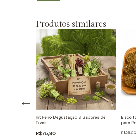
Produtos similares
etal sabor
Kit Feno Degustação 9 Sabores de
Biscoi
elhos - Little
Ervas
para Ro
Dream
R$75,80
R$25,0