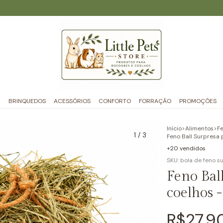
BRINQUEDOS
ACESSÓRIOS
CONFORTO
FORRAÇÃO
PROMOÇÕES
Início
>
Alimentos
>
F
1
/
3
Feno Ball Surpresa 
+20 vendidos
SKU:
bola de feno s
Feno Bal
coelhos -
R$27,9