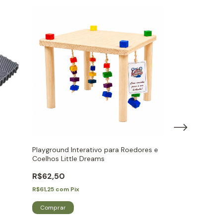
SEM ESTOQUE
Playground Interativo para Roedores e
Caça Petiscos 
Coelhos Little Dreams
R$65,80
R$62,50
R$64,48
com
Pi
R$61,25
com
Pix