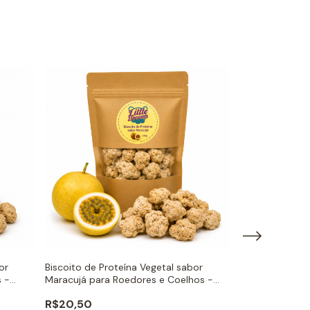
or
Biscoito de Proteína Vegetal sabor
Biscoito de Pro
s -
Maracujá para Roedores e Coelhos -
Erva-doce para
Little Dreams
Little Dreams
R$20,50
R$20,50