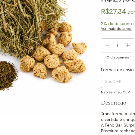
R$27,34
co
2% de desconto
Ver mais detalhes
10
disponíveis
Formas de envio
Entregas para o CEP
Não sei meu CEP
Descrição
Transforme a al
divertida e enriq
A Feno Ball Surp
Premium recheada