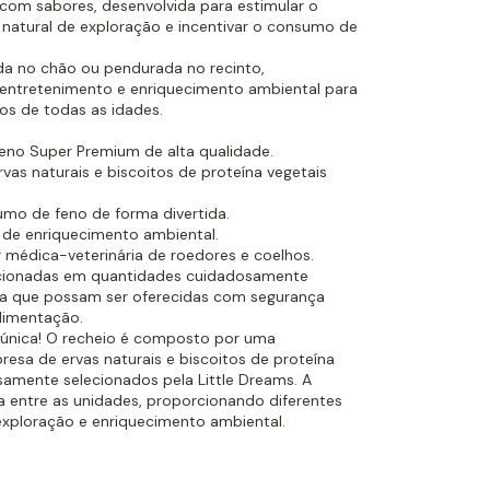
 com sabores, desenvolvida para estimular o
atural de exploração e incentivar o consumo de
da no chão ou pendurada no recinto,
entretenimento e enriquecimento ambiental para
os de todas as idades.
eno Super Premium de alta qualidade.
as naturais e biscoitos de proteína vegetais
umo de feno de forma divertida.
 de enriquecimento ambiental.
 médica-veterinária de roedores e coelhos.
icionadas em quantidades cuidadosamente
ra que possam ser oferecidas com segurança
limentação.
 única! O recheio é composto por uma
esa de ervas naturais e biscoitos de proteína
samente selecionados pela Little Dreams. A
 entre as unidades, proporcionando diferentes
exploração e enriquecimento ambiental.