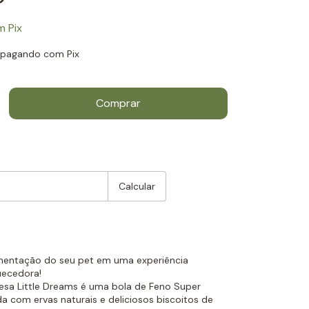
m
Pix
pagando com Pix
:
Mudar CEP
Calcular
imentação do seu pet em uma experiência
uecedora!
resa Little Dreams é uma bola de Feno Super
 com ervas naturais e deliciosos biscoitos de