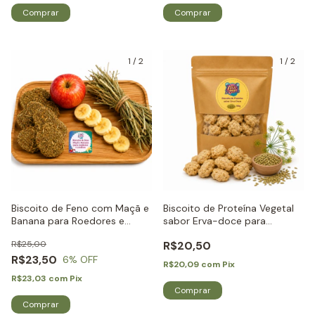
1
/
2
1
/
2
Biscoito de Feno com Maçã e
Biscoito de Proteína Vegetal
Banana para Roedores e
sabor Erva-doce para
Coelhos - Little Dreams
Roedores e Coelhos - Little
R$25,00
R$20,50
Dreams
R$23,50
6
% OFF
R$20,09
com
Pix
R$23,03
com
Pix