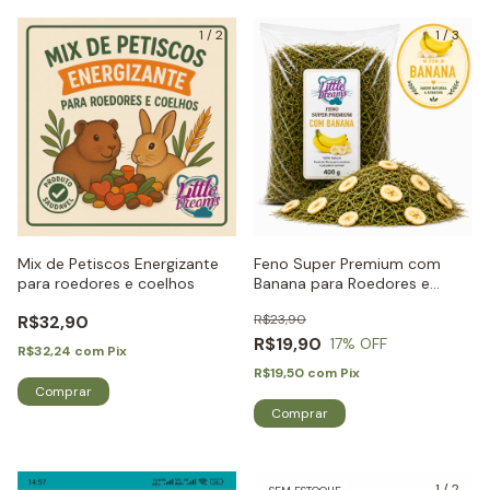
1
/
2
1
/
3
Mix de Petiscos Energizante
Feno Super Premium com
para roedores e coelhos
Banana para Roedores e
Coelhos - Little Dreams
R$32,90
R$23,90
R$19,90
17
% OFF
R$32,24
com
Pix
R$19,50
com
Pix
1
/
2