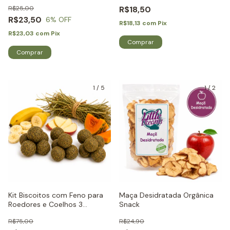
Roedores e Coelhos - Little
Coelhos - Little Dreams
R$25,00
R$18,50
Dreams
R$23,50
6
% OFF
R$18,13
com
Pix
R$23,03
com
Pix
1
/
5
1
/
2
Kit Biscoitos com Feno para
Maça Desidratada Orgânica
Roedores e Coelhos 3
Snack
sabores -Little Dreams
R$75,00
R$24,90