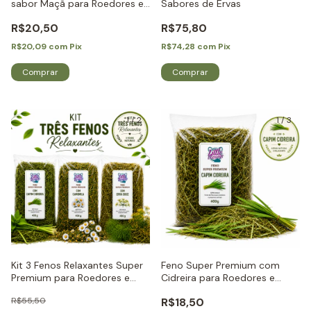
sabor Maçã para Roedores e
Sabores de Ervas
Coelhos - Little Dreams
R$20,50
R$75,80
R$20,09
com
Pix
R$74,28
com
Pix
1
/
2
1
/
3
Kit 3 Fenos Relaxantes Super
Feno Super Premium com
Premium para Roedores e
Cidreira para Roedores e
Coelhos - Little Dreams
Coelhos - Little Dreams
R$55,50
R$18,50