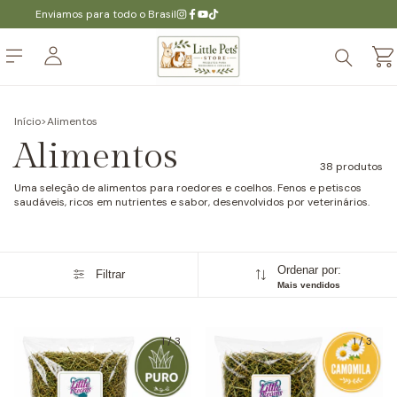
Enviamos para todo o Brasil
Início
>
Alimentos
Alimentos
38 produtos
Uma seleção de alimentos para roedores e coelhos. Fenos e petiscos
saudáveis, ricos em nutrientes e sabor, desenvolvidos por veterinários.
Ordenar por:
Filtrar
Mais vendidos
1
/
3
1
/
3