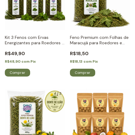
Kit 3 Fenos com Ervas
Feno Premium com Folhas de
Energizantes para Roedores e
Maracujá para Roedores e
Coelhos -Little Dreams
Coelhos - Little Dreams
R$49,90
R$18,50
R$48,90
com
Pix
R$18,13
com
Pix
1
/
3