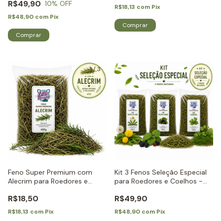
R$49,90
10
% OFF
R$18,13
com
Pix
R$48,90
com
Pix
1
/
3
Feno Super Premium com
Kit 3 Fenos Seleção Especial
Alecrim para Roedores e
para Roedores e Coelhos -
Coelhos - Little Dreams
Little Dreams
R$18,50
R$49,90
R$18,13
com
Pix
R$48,90
com
Pix