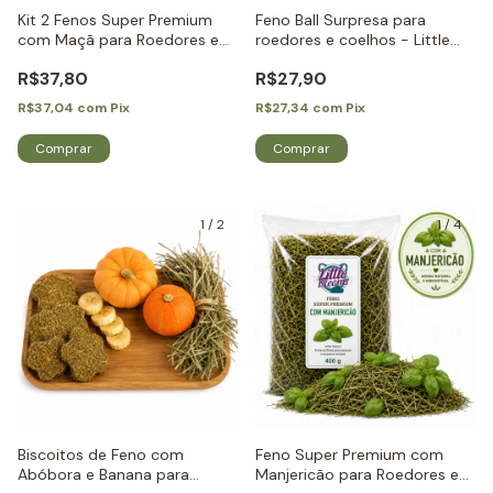
Kit 2 Fenos Super Premium
Feno Ball Surpresa para
com Maçã para Roedores e
roedores e coelhos - Little
Coelhos - Little Dreams
Dreams
R$37,80
R$27,90
R$37,04
com
Pix
R$27,34
com
Pix
1
/
2
1
/
4
Biscoitos de Feno com
Feno Super Premium com
Abóbora e Banana para
Manjericão para Roedores e