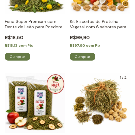
Feno Super Premium com
Kit Biscoitos de Proteína
Dente de Leão para Roedores
Vegetal com 6 sabores para
e Coelhos - Little Dreams
Roedores e Coelhos - Little
R$18,50
R$99,90
Dreams
R$18,13
com
Pix
R$97,90
com
Pix
1
/
2
1
/
2