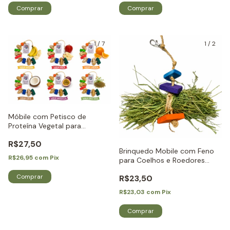
1
/
7
1
/
2
Móbile com Petisco de
Proteína Vegetal para
Roedores e Coelhos - Little
R$27,50
Dreams
Brinquedo Mobile com Feno
R$26,95
com
Pix
para Coelhos e Roedores
Little Dreams
Comprar
R$23,50
R$23,03
com
Pix