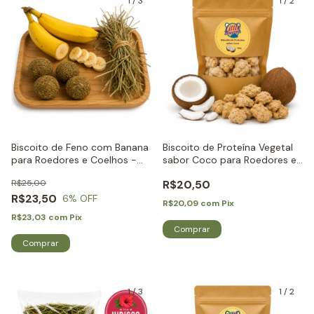
1
/
3
1
/
2
Biscoito de Feno com Banana
Biscoito de Proteína Vegetal
para Roedores e Coelhos -
sabor Coco para Roedores e
Little Dreams
Coelhos - Little Dreams
R$25,00
R$20,50
R$23,50
6
% OFF
R$20,09
com
Pix
R$23,03
com
Pix
1
/
3
1
/
2