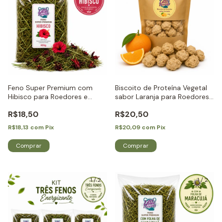
Feno Super Premium com
Biscoito de Proteína Vegetal
Hibisco para Roedores e
sabor Laranja para Roedores
Coelhos - Little Dreams
e Coelhos - Little Dreams
R$18,50
R$20,50
R$18,13
com
Pix
R$20,09
com
Pix
1
/
2
1
/
2