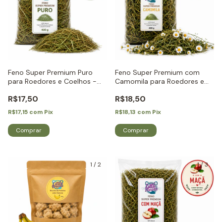
Feno Super Premium Puro
Feno Super Premium com
para Roedores e Coelhos -
Camomila para Roedores e
Little Dreams
Coelhos - Little Dreams
R$17,50
R$18,50
R$17,15
com
Pix
R$18,13
com
Pix
1
/
2
1
/
3