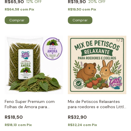
R$65,90
R$19,90
12
% OFF
20
% OFF
R$64,58
com
Pix
R$19,50
com
Pix
1
/
2
1
/
2
Feno Super Premium com
Mix de Petiscos Relaxantes
Folhas de Amora para
para roedores e coelhos Little
Roedores e Coelhos - Little
Dreams
R$18,50
R$32,90
Dreams
R$18,13
com
Pix
R$32,24
com
Pix