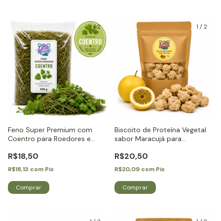
1
/
2
1
/
2
Feno Super Premium com
Biscoito de Proteína Vegetal
Coentro para Roedores e
sabor Maracujá para
Coelhos - Little Dreams
Roedores e Coelhos - Little
R$18,50
R$20,50
Dreams
R$18,13
com
Pix
R$20,09
com
Pix