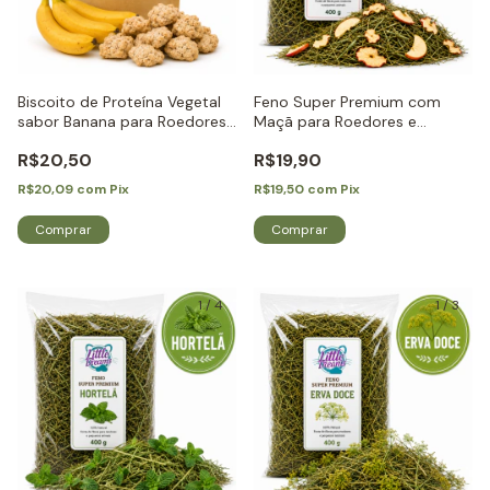
Biscoito de Proteína Vegetal
Feno Super Premium com
sabor Banana para Roedores
Maçã para Roedores e
e Coelhos - Little Dreams
Coelhos - Little Dreams
R$20,50
R$19,90
R$20,09
com
Pix
R$19,50
com
Pix
1
/
4
1
/
3