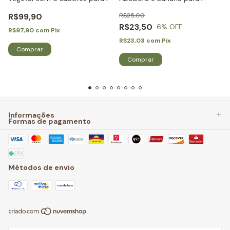
Roedores e Coelhos - Little
Roedores e Coelhos - Little
R$99,90
R$25,00
Dreams
Dreams
R$23,50
6
% OFF
R$97,90
com
Pix
R$23,03
com
Pix
Informações
Formas de pagamento
Métodos de envio