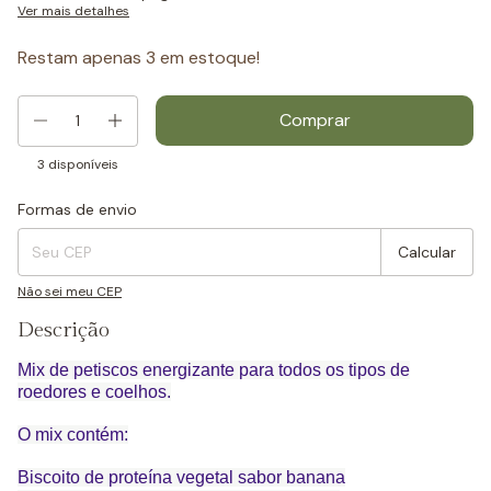
Ver mais detalhes
Restam apenas
3
em estoque!
3
disponíveis
Formas de envio
Entregas para o CEP:
Mudar CEP
Calcular
Não sei meu CEP
Descrição
Mix de petiscos energizante para todos os tipos de
roedores e coelhos.
O mix contém:
Biscoito de proteína vegetal sabor banana